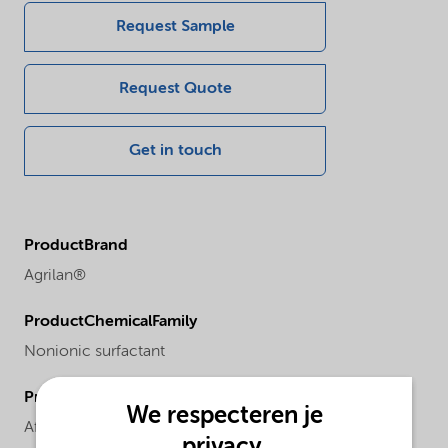
Request Sample
Request Quote
Get in touch
ProductBrand
Agrilan®
ProductChemicalFamily
Nonionic surfactant
ProductRegionalAvailability
We respecteren je
Africa,
Asia Pacific,
Europe,
Oceania
privacy.