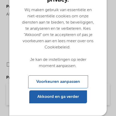
ProductChemicalsName
Wij maken gebruik van essentiële en
Alcohol ethoxylate
niet-essentiële cookies om onze
diensten aan te bieden, te beveiligigen,
te analyseren en te verbeteren. Kies
"Akkoord" om te accepteren of pas je
voorkeuren aan en lees meer over ons
Cookiebeleid.
Je kan de instellingen op ieder
Downloads
moment aanpassen.
Product Data Sheets
Voorkeuren aanpassen
PDS Agrilan AEC145 (English)
Akkoord en ga verder
Product Data Sheet | application/pdf (33,4 KB) | English