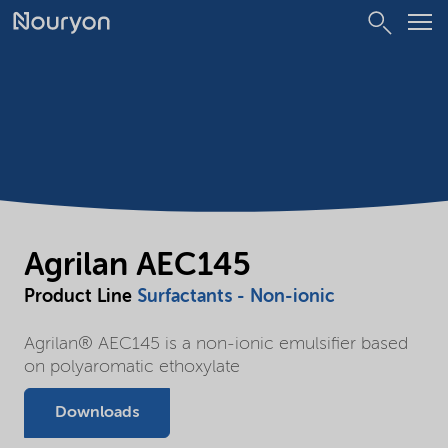
Agrilan AEC145
Product Line
Surfactants - Non-ionic
Agrilan® AEC145 is a non-ionic emulsifier based
on polyaromatic ethoxylate
Downloads