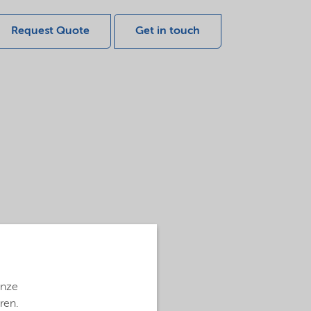
Request Quote
Get in touch
onze
ren.