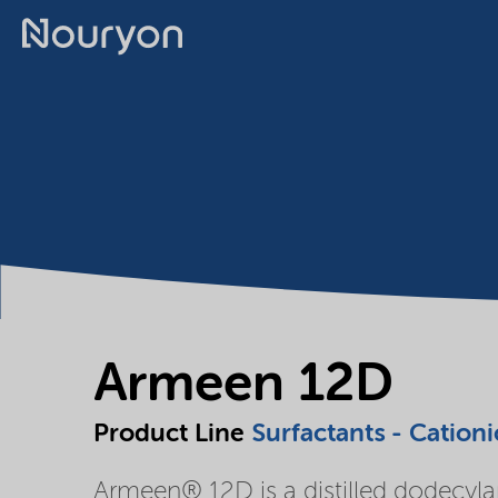
Armeen 12D
Product Line
Surfactants - Cationi
Armeen® 12D is a distilled dodecyl