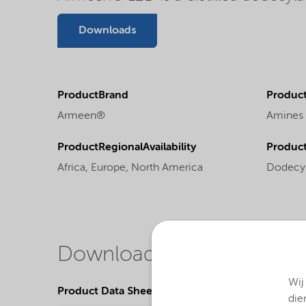
Downloads
ProductBrand
Product
Armeen®
Amines
ProductRegionalAvailability
Produc
Africa,
Europe,
North America
Dodecy
Downloads
Wij
Product Data Sheets
die