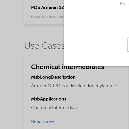
Kies
PDS Armeen 12D (English)
Product Data Sheet | application/pdf (32,2 KB) | English
Use Cases
Chemical intermediates
MsbLongDescription
Armeen® 12D is a distilled dodecylamine.
MsbApplications
Chemical Intermediates
Read more