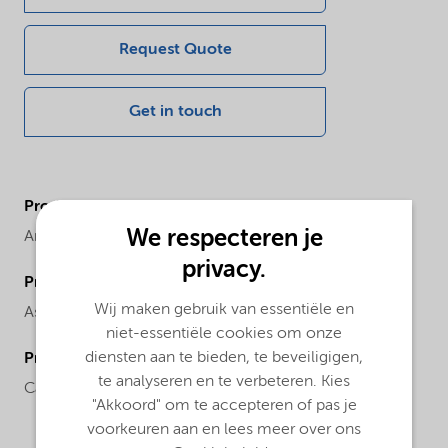
Request Quote
Get in touch
ProductBrand
We respecteren je
Armocare®
privacy.
ProductRegionalAvailability
Wij maken gebruik van essentiële en
Asia
niet-essentiële cookies om onze
diensten aan te bieden, te beveiligigen,
ProductChemicalsName
te analyseren en te verbeteren. Kies
Cationic conditioning polysaccharide
"Akkoord" om te accepteren of pas je
voorkeuren aan en lees meer over ons