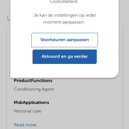
Cookiebeleid.
Je kan de instellingen op ieder
Use Cases
moment aanpassen.
Personal care
Voorkeuren aanpassen
MsbLongDescription
Light cationic conditioning polysaccharide with
Akkoord en ga verder
surfactant compatibility useful in transparent
personal care products.
ProductFunctions
Conditioning Agent
MsbApplications
Personal care
Read more