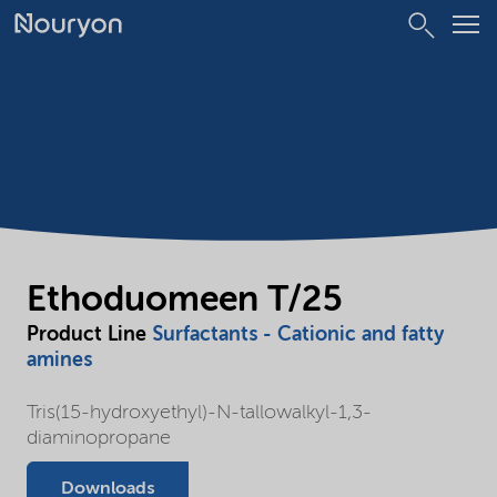
Ethoduomeen T/25
Product Line
Surfactants - Cationic and fatty
amines
Tris(15-hydroxyethyl)-N-tallowalkyl-1,3-
diaminopropane
Downloads