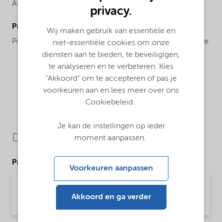
Asia,
Europe,
Latin America,
North America
privacy.
ProductChemicalsName
Wij maken gebruik van essentiële en
Polyoxyethylene (15) N-tallowalkyl-1,3-diaminopropane
niet-essentiële cookies om onze
diensten aan te bieden, te beveiligigen,
te analyseren en te verbeteren. Kies
"Akkoord" om te accepteren of pas je
voorkeuren aan en lees meer over ons
Cookiebeleid.
Je kan de instellingen op ieder
Downloads
moment aanpassen.
Product Data Sheets
Voorkeuren aanpassen
PDS Ethoduomeen T25 - NA (English)
Akkoord en ga verder
Product Data Sheet | application/pdf (33,5 KB) | English