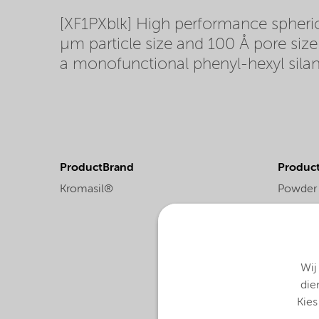
[XF1PXblk] High performance spherical
µm particle size and 100 Å pore size
a monofunctional phenyl-hexyl silan
ProductBrand
Product
Kromasil®
Powder
Wij
die
Kies