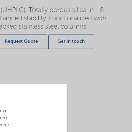
(UHPLC). Totally porous silica in 1.8
hanced stability. Functionalized with
acked stainless steel columns.
Request Quote
Get in touch
onze
ren.
 meer