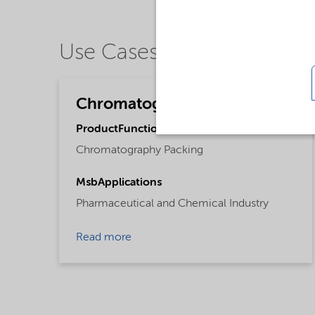
Use Cases
Chromatography
ProductFunctions
Chromatography Packing
MsbApplications
Pharmaceutical and Chemical Industry
Read more