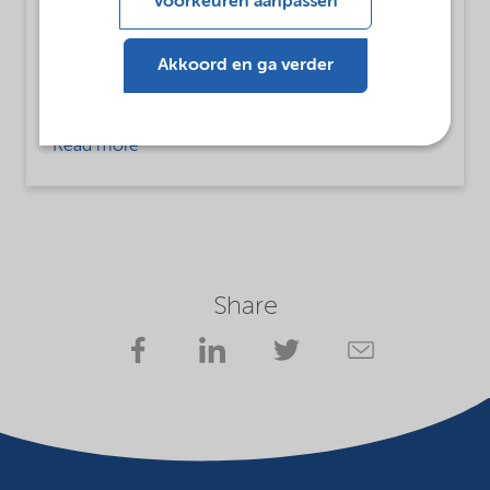
Voorkeuren aanpassen
MsbLongDescription
Lilaflot® 1590 is intended to be used as a
Akkoord en ga verder
collector for flotation of silicate minerals from
carbonate ores.
Read more
Share