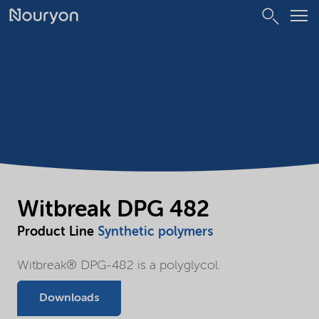
Witbreak DPG 482
Product Line
Synthetic polymers
Witbreak® DPG-482 is a polyglycol.
Downloads