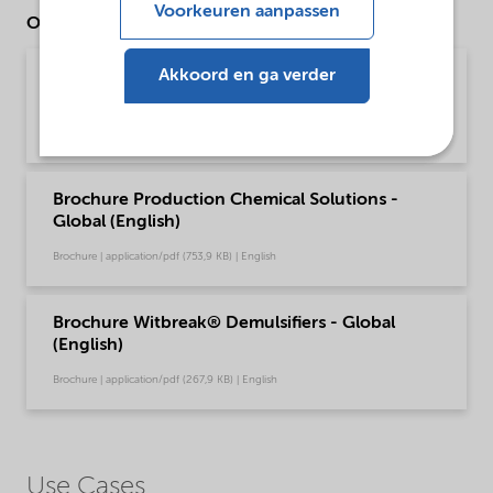
Voorkeuren aanpassen
Other Documents
Akkoord en ga verder
Brochure Oilfield Chemicals Product Range -
Global (English)
Brochure | application/pdf (244,9 KB) | English
Brochure Production Chemical Solutions -
Global (English)
Brochure | application/pdf (753,9 KB) | English
Brochure Witbreak® Demulsifiers - Global
(English)
Brochure | application/pdf (267,9 KB) | English
Use Cases