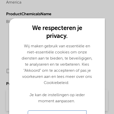
America
ProductChemicalsName
Block polymer
We respecteren je
privacy.
Wij maken gebruik van essentiële en
niet-essentiële cookies om onze
diensten aan te bieden, te beveiligigen,
te analyseren en te verbeteren. Kies
Downloads
"Akkoord" om te accepteren of pas je
voorkeuren aan en lees meer over ons
Cookiebeleid.
Product Data Sheets
Je kan de instellingen op ieder
PDS Witbreak DPG 482 (English)
moment aanpassen.
Product Data Sheet | application/pdf (34 KB) | English