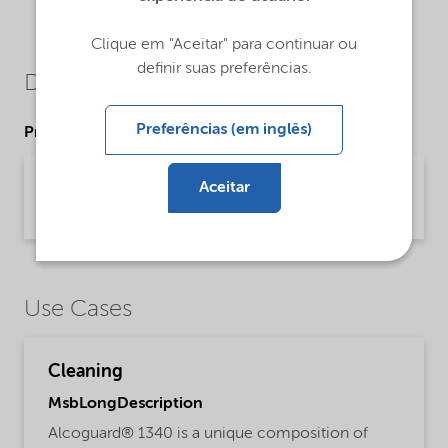
Clique em "Aceitar" para continuar ou
definir suas preferências.
Downloads
Preferências (em inglês)
Product Data Sheets
PDS Alcoguard 1340 (English)
Aceitar
Product Data Sheet | application/pdf (33 KB) | English
Use Cases
Cleaning
MsbLongDescription
Alcoguard® 1340 is a unique composition of