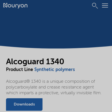
Alcoguard 1340
Product Line
Synthetic polymers
Alcoguard® 1340 is a unique composition of
polycarboxylate and crease resistance agent
which imparts a protective, virtually invisible film.
Downloads