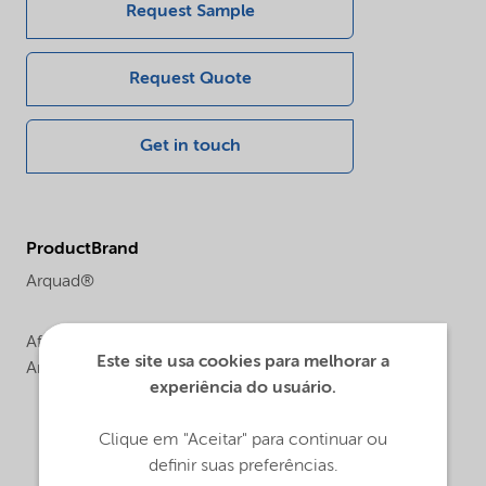
Request Sample
Request Quote
Get in touch
ProductBrand
Arquad®
Africa,
Asia Pacific,
Europe,
Latin America,
North
Este site usa cookies para melhorar a
America
experiência do usuário.
Clique em "Aceitar" para continuar ou
definir suas preferências.