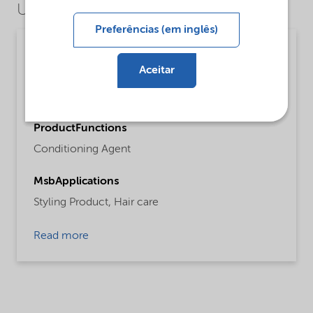
Use Cases
Preferências (em inglês)
Personal care
Aceitar
MsbLongDescription
Vegetable mono-alkyl quat for conditioning.
ProductFunctions
Conditioning Agent
MsbApplications
Styling Product,
Hair care
Read more