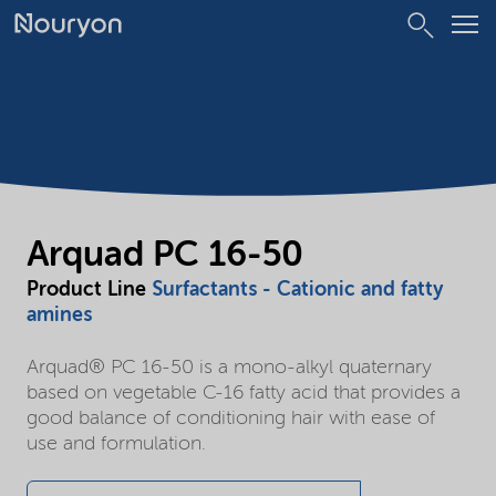
Arquad PC 16-50
Product Line
Surfactants - Cationic and fatty
amines
Arquad® PC 16-50 is a mono-alkyl quaternary
based on vegetable C-16 fatty acid that provides a
good balance of conditioning hair with ease of
use and formulation.