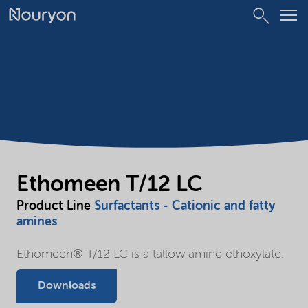
Ethomeen T/12 LC
Product Line
Surfactants - Cationic and fatty
amines
Ethomeen® T/12 LC is a tallow amine ethoxylate.
Downloads