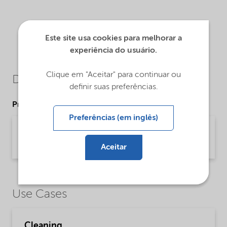
Este site usa cookies para melhorar a
experiência do usuário.
Clique em "Aceitar" para continuar ou
Downloads
definir suas preferências.
Product Data Sheets
Preferências (em inglês)
PDS Ethomeen T12 LC - EMEIA (English)
Product Data Sheet | application/pdf (33,3 KB) | English
Aceitar
Use Cases
Cleaning