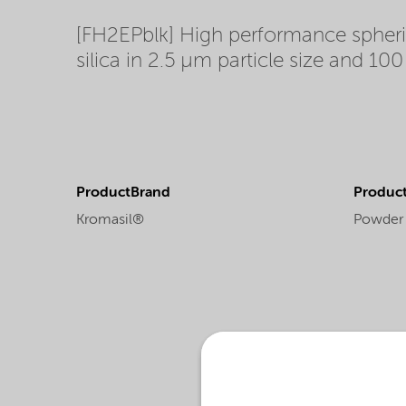
[FH2EPblk] High performance spherical
silica in 2.5 µm particle size and 10
ProductBrand
Product
Kromasil®
Powder