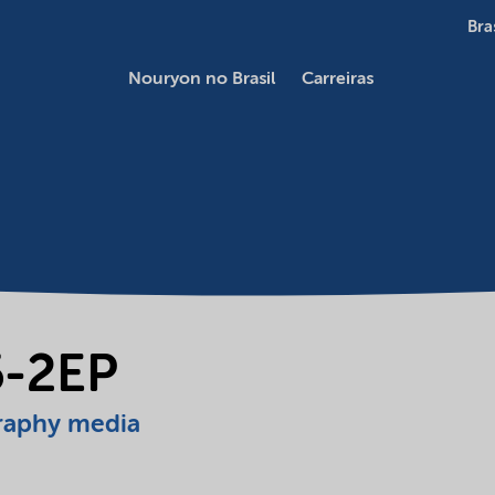
Bra
Nouryon no Brasil
Carreiras
5-2EP
raphy media