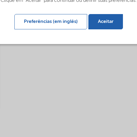
Clique em "Aceitar" para continuar ou definir suas preferências.
Preferências (em inglês)
Aceitar