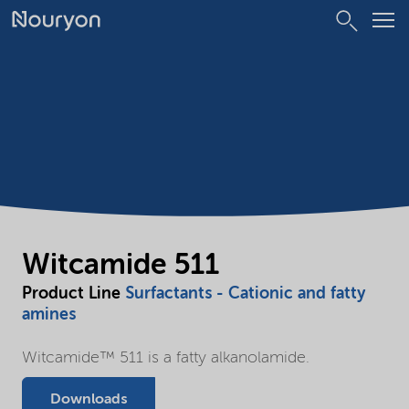
Witcamide 511
Product Line
Surfactants - Cationic and fatty
amines
Witcamide™ 511 is a fatty alkanolamide.
Downloads