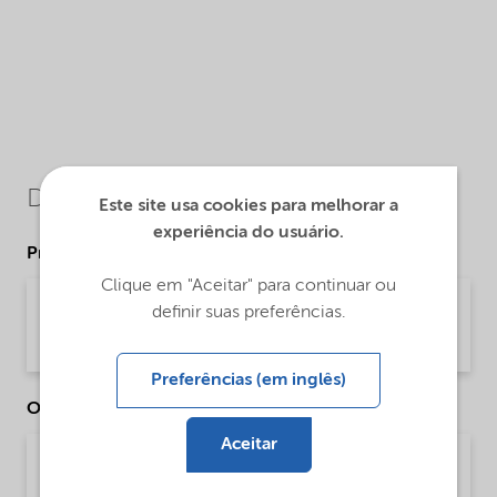
Downloads
Este site usa cookies para melhorar a
experiência do usuário.
Product Data Sheets
Clique em "Aceitar" para continuar ou
PDS Witcamide 511 (English)
definir suas preferências.
Product Data Sheet | application/pdf (33,7 KB) | English
Preferências (em inglês)
Other Documents
Aceitar
Brochure Drilling and Completion Chemical
Solutions - Global (English)