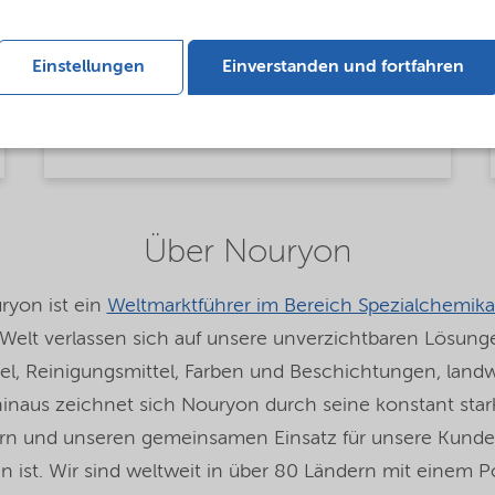
Flyer neues Werk zur Chelate-
Einstellungen
Einverstanden und fortfahren
Produktion (733,8 KB)
Über Nouryon
ryon ist ein
Weltmarktführer im Bereich Spezialchemika
Welt verlassen sich auf unsere unverzichtbaren Lösunge
ikel, Reinigungsmittel, Farben und Beschichtungen, land
inaus zeichnet sich Nouryon durch seine konstant starke
rn und unseren gemeinsamen Einsatz für unsere Kund
 ist. Wir sind weltweit in über 80 Ländern mit einem P