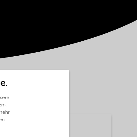
e.
sere
ern.
 mehr
en.
Übersetzungen