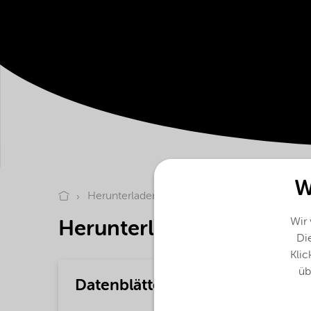
W
Herunterladen
Wir
Herunterladen
Die
Klic
üb
Datenblätter Deutschland