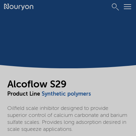
Alcoflow S29
Product Line
Synthetic polymers
Oilfield scale inhibitor designed to provide
superior control of calcium carbonate and barium
sulfate scales. Provides long adsorption desired in
scale squeeze applications.