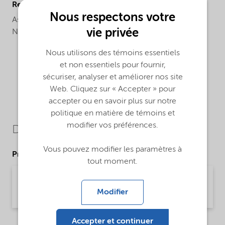
Regional availability
Nous respectons votre
Asia,
Asia Pacific,
China,
Latin America,
Middle East,
vie privée
North America
Nous utilisons des témoins essentiels
et non essentiels pour fournir,
sécuriser, analyser et améliorer nos site
Web. Cliquez sur « Accepter » pour
accepter ou en savoir plus sur notre
politique en matière de témoins et
modifier vos préférences.
Downloads
Vous pouvez modifier les paramètres à
Product Data Sheets
tout moment.
PDS Alcoflow S29 (English)
Modifier
Product Data Sheet | application/pdf (30,2 KB) | English
Accepter et continuer