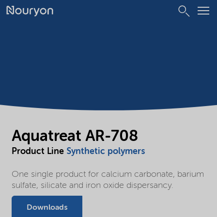
Aquatreat AR-708
Product Line
Synthetic polymers
One single product for calcium carbonate, barium
sulfate, silicate and iron oxide dispersancy.
Downloads