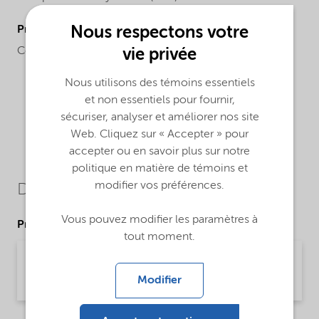
ProductApplications
Nous respectons votre
Cooling water treatment, Boiler water treatment.
vie privée
Nous utilisons des témoins essentiels
et non essentiels pour fournir,
sécuriser, analyser et améliorer nos site
Web. Cliquez sur « Accepter » pour
accepter ou en savoir plus sur notre
politique en matière de témoins et
modifier vos préférences.
Downloads
Vous pouvez modifier les paramètres à
Product Data Sheets
tout moment.
PDS Aquatreat AR-708 (English)
Modifier
Product Data Sheet | application/pdf (31,2 KB) | English