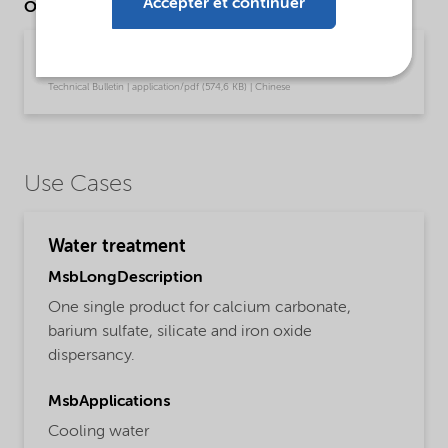
Accepter et continuer
Other Documents
Technical Bulletin Aquatreat AR-708 (Chinese)
Technical Bulletin | application/pdf (574,6 KB) | Chinese
Use Cases
Water treatment
MsbLongDescription
One single product for calcium carbonate,
barium sulfate, silicate and iron oxide
dispersancy.
MsbApplications
Cooling water