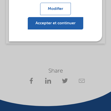
MsbLongDescription
Modifier
Lilaflot® 1597 is intended to be used as a
collector for flotation of silicate minerals from
carbonate ores.
Accepter et continuer
Read more
Share