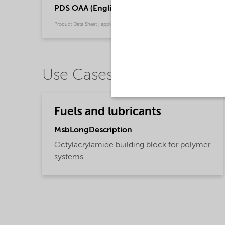
PDS OAA (English)
Product Data Sheet | application/pdf (28,9 KB) | English
Use Cases
Fuels and lubricants
MsbLongDescription
Octylacrylamide building block for polymer
systems.