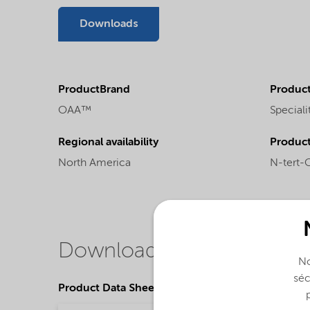
Downloads
ProductBrand
Product
OAA™
Speciali
Regional availability
Produc
North America
N-tert-
Downloads
No
séc
Product Data Sheets