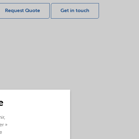
Request Quote
Get in touch
e
ir,
er »
e