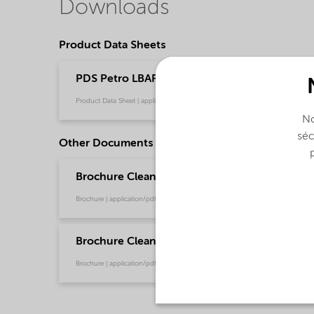
Downloads
Product Data Sheets
PDS Petro LBAF Liquid (English)
Product Data Sheet | application/pdf (32,2 KB) | English
No
séc
Other Documents
Brochure Cleaning - EMEA product catalog (En
Brochure | application/pdf (13 MB) | English
Brochure Cleaning - North America product ca
Brochure | application/pdf (13,7 MB) | English