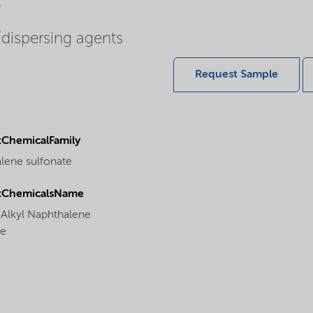
c
/dispersing agents
Request Sample
ChemicalFamily
lene sulfonate
tChemicalsName
Alkyl Naphthalene
te