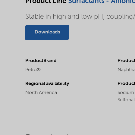
Product Line
Surfactants - Anioni
Stable in high and low pH, coupling
Downloads
ProductBrand
Product
Petro®
Naphtha
Regional availability
Produc
North America
Sodium 
Sulfona