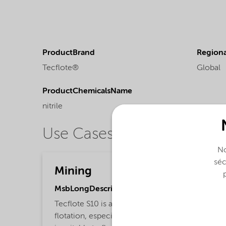
ProductBrand
Regional
Tecflote®
Global
ProductChemicalsName
nitrile
Use Cases
No
séc
Mining
MsbLongDescription
Tecflote S10 is a collector for mineral
flotation, especially for sulphide minerals. It