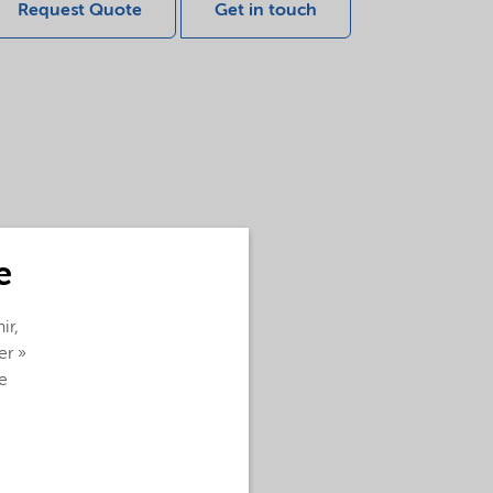
Request Quote
Get in touch
e
ir,
er »
e