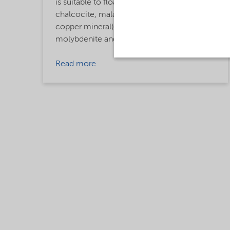
is suitable to float chalcopyrite, bornite (not
chalcocite, malachite and other oxidised
copper mineral), sphalerite, galena,
molybdenite and pentlandite.
Read more