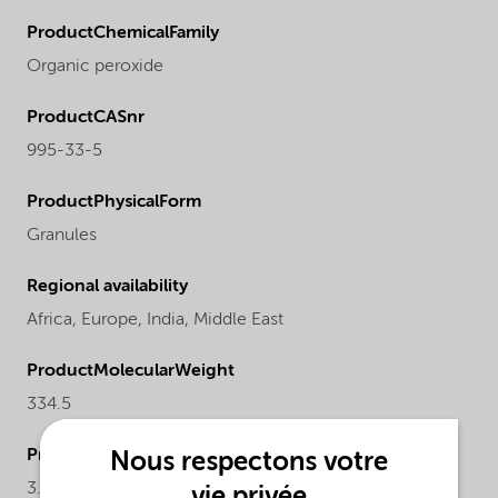
ProductChemicalFamily
Organic peroxide
ProductCASnr
995-33-5
ProductPhysicalForm
Granules
Regional availability
Africa,
Europe,
India,
Middle East
ProductMolecularWeight
334.5
ProductActualproduct
Nous respectons votre
3.73-3.92%
vie privée