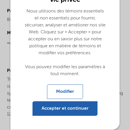
ProductChemicalsName
Nous utilisons des témoins essentiels
et non essentiels pour fournir,
Butyl 4,4-di(tert-butylperoxy) valerate
sécuriser, analyser et améliorer nos site
Web. Cliquez sur « Accepter » pour
Molecular drawing
accepter ou en savoir plus sur notre
politique en matière de témoins et
modifier vos préférences.
Vous pouvez modifier les paramètres à
ProductApplications
tout moment.
Trigonox® 17-40B-GR is a bifunctional peroxide which
is used for the crosslinking of natural rubber and
Modifier
synthetic rubbers, as well as polyolefins. Safe processing
temperature: 125°C (rheometer ts2 > 20 min.). Typical
crosslinking temperature: 160°C (rheometer t90 about
Accepter et continuer
12 min.)