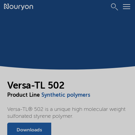
Versa-TL 502
Product Line
Synthetic polymers
Versa-TL® 502 is a unique high molecular weight
sulfonated styrene polymer.
Downloads