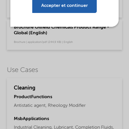
Solutions - Global (English)
Accepter et continuer
Brochure | application/pdf (595,8 KB) | English
Brochure Oilfield Chemicals Product Range -
Global (English)
Brochure | application/pdf (244,9 KB) | English
Use Cases
Cleaning
ProductFunctions
Antistatic agent,
Rheology Modifier
MsbApplications
Industrial Cleaning,
Lubricant,
Completion Fluids,