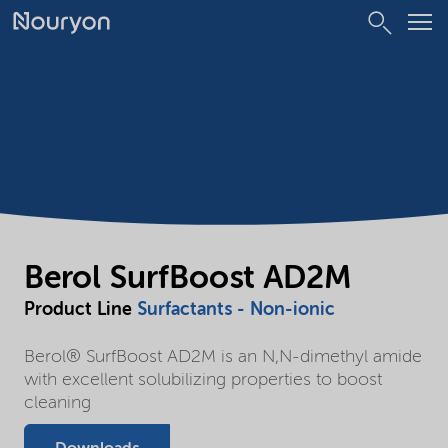
Berol SurfBoost AD2M
Product Line
Surfactants - Non-ionic
Berol® SurfBoost AD2M is an N,N-dimethyl amide
with excellent solubilizing properties to boost
cleaning