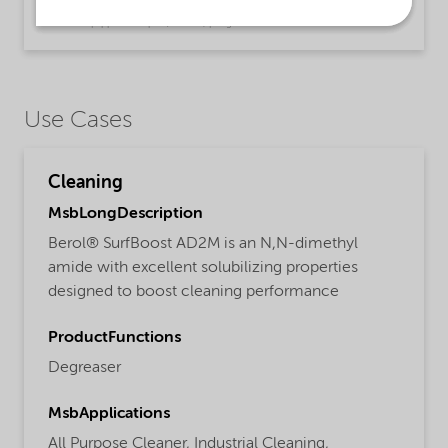
Brochure | application/pdf (13.7 MB) | English
Use Cases
Cleaning
MsbLongDescription
Berol® SurfBoost AD2M is an N,N-dimethyl
amide with excellent solubilizing properties
designed to boost cleaning performance
ProductFunctions
Degreaser
MsbApplications
All Purpose Cleaner,
Industrial Cleaning,