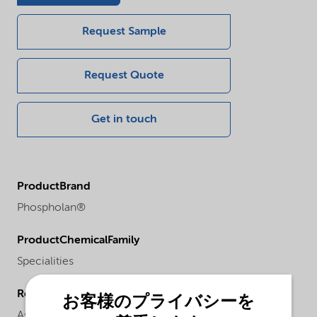
Request Sample
Request Quote
Get in touch
ProductBrand
Phospholan®
ProductChemicalFamily
Specialities
Regional availability
お客様のプライバシーを
Asia Pacific,
Europe