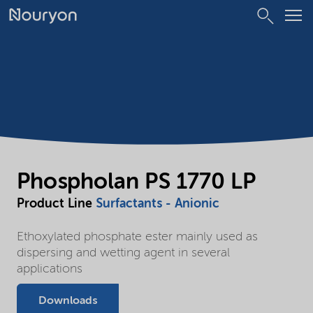
Phospholan PS 1770 LP
Product Line
Surfactants - Anionic
Ethoxylated phosphate ester mainly used as
dispersing and wetting agent in several
applications
Downloads