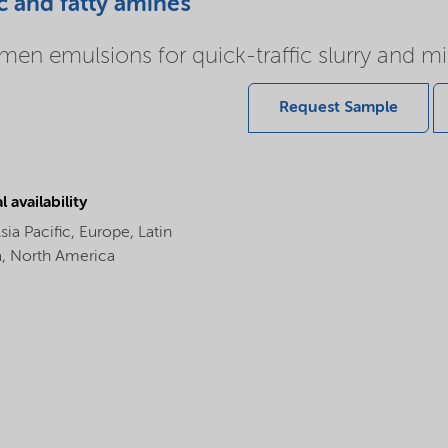
c and fatty amines
umen emulsions for quick-traffic slurry and m
Request Sample
 availability
sia Pacific,
Europe,
Latin
a,
North America