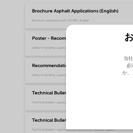
Brochure Asphalt Applications (English)
Brochure | application/pdf (1.9 MB) | English
Poster - Recommendations for safe handling o
Safety & Handling | application/pdf (349.7 KB) | English
当社
Recommendations for safe handling of our fat
必
か、
Safety & Handling | application/pdf (3.6 MB) | English
Technical Bulletin Redicote C-500-1 (English 
Technical Bulletin | application/pdf (988.2 KB) | English
Technical Bulletin Redicote C-500-1 (Español)
Technical Bulletin | application/pdf (990.8 KB) | Spanish (Spain)