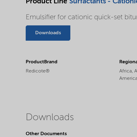
Product Line
Surfactants - Cationi
Emulsifier for cationic quick-set bit
Downloads
ProductBrand
Regional
Redicote®
Africa,
A
Americ
Downloads
Other Documents