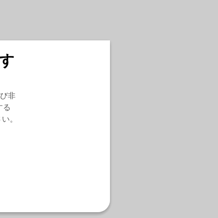
す
び非
する
さい。