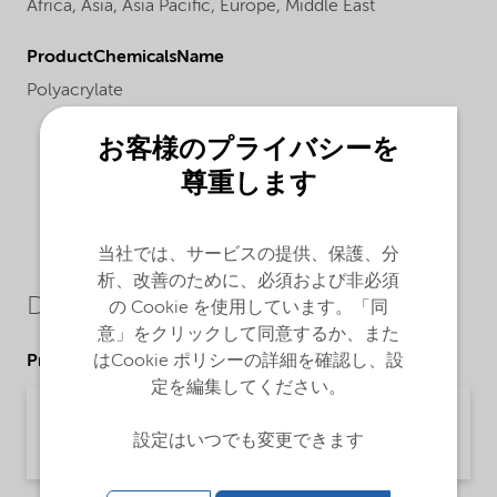
Africa,
Asia,
Asia Pacific,
Europe,
Middle East
ProductChemicalsName
Polyacrylate
お客様のプライバシーを
尊重します
当社では、サービスの提供、保護、分
析、改善のために、必須および非必須
Downloads
の Cookie を使用しています。「同
意」をクリックして同意するか、また
はCookie ポリシーの詳細を確認し、設
Product Data Sheets
定を編集してください。
PDS Witbreak NEO-230 - EMEIA (English)
設定はいつでも変更できます
Product Data Sheet | application/pdf (54.9 KB) | English