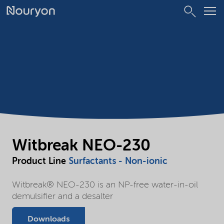
Witbreak NEO-230
Product Line
Surfactants - Non-ionic
Witbreak® NEO-230 is an NP-free water-in-oil
demulsifier and a desalter
Downloads