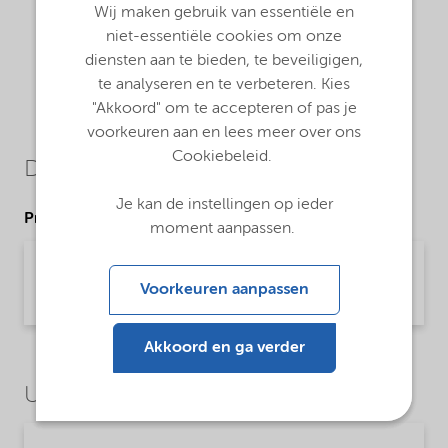
Wij maken gebruik van essentiële en
niet-essentiële cookies om onze
diensten aan te bieden, te beveiligigen,
te analyseren en te verbeteren. Kies
"Akkoord" om te accepteren of pas je
voorkeuren aan en lees meer over ons
Cookiebeleid.
Downloads
Je kan de instellingen op ieder
Product Data Sheets
moment aanpassen.
PDS Ethomeen T12 LC - EMEIA (English)
Voorkeuren aanpassen
Product Data Sheet | application/pdf (33,3 KB) | English
Akkoord en ga verder
Use Cases