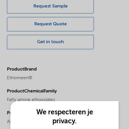
Request Sample
Request Quote
Get in touch
ProductBrand
Ethomeen®
ProductChemicalFamily
Fatty amine ethoxylates
We respecteren je
ProductRegionalAvailability
privacy.
Africa,
Asia Pacific,
Europe