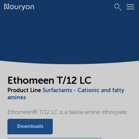
Ethomeen T/12 LC
Product Line
Surfactants - Cationic and fatty
amines
Ethomeen® T/12 LC is a tallow amine ethoxylate.
Downloads