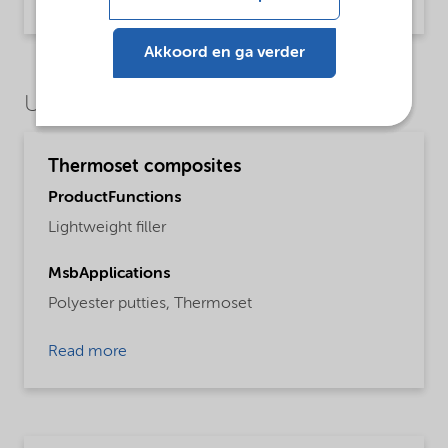
Product Information | application/pdf (454,2 KB) | English
Akkoord en ga verder
Use Cases
Thermoset composites
ProductFunctions
Lightweight filler
MsbApplications
Polyester putties,
Thermoset
Read more