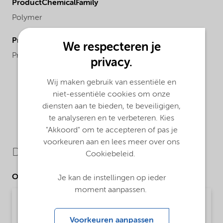
ProductChemicalFamily
Polymer
ProductChemicalsName
We respecteren je
Preparation/Chemical mixture
privacy.
Wij maken gebruik van essentiële en
niet-essentiële cookies om onze
diensten aan te bieden, te beveiligigen,
te analyseren en te verbeteren. Kies
"Akkoord" om te accepteren of pas je
voorkeuren aan en lees meer over ons
Downloads
Cookiebeleid.
Other Documents
Je kan de instellingen op ieder
moment aanpassen.
Technical Data Sheet Expancel 920 DET 20 d40
- Global (English)
Voorkeuren aanpassen