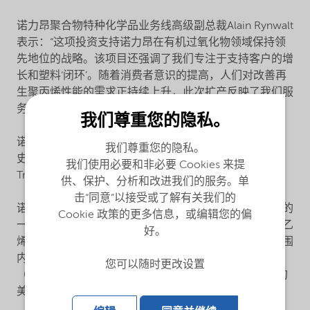
诺力昂聚合物特种化学品业务线高级副总裁Alain Rynwalt
表示：“这项投资支持诺力昂在有机过氧化物领域保持领
先地位的战略。该项目还强调了我们专注于支持客户的增
长和塑料‘闭环’。随着消费者意识的提高，人们对改善再
生聚丙烯性能的需求正持续上升，此次扩产反映了我们服
务于整个聚合物循环利用的承诺。”
我们尊重您的隐私。
诺力昂在开发有机过氧化物解决方案方面有着悠久的历
我们尊重您的隐私。
®
史，可追溯到上世纪20 年代初。Perkadox
和
我们使用必要和非必要 Cookies 来提
®
Trigonox
是行业内全球知名的有机过氧化物品牌。
供、保护、分析和改进我们的服务。单
击“同意”以接受或了解有关我们的
诺力昂在中国拥有七个生产基地，其中宁波基地是最大的
Cookie 政策的更多信息，或编辑您的偏
一个，由七家工厂组成，生产有机过氧化物、螯合剂、乙
好。
烯胺、纤维素醚、表面活性剂和可膨胀微球。在全球范围
内，诺力昂有机过氧化物的生产网络包括：亚洲的中国
您可以随时更改设置
（宁波和天津）、日本和印度； 欧洲的比利时； 美洲的
美国、墨西哥和巴西。