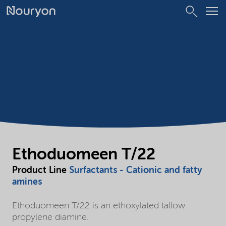
Ethoduomeen T/22
Product Line
Surfactants - Cationic and fatty
amines
Ethoduomeen T/22 is an ethoxylated tallow
propylene diamine.