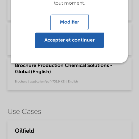
Global (English)
tout moment.
Brochure | application/pdf (244,9 KB) | English
Modifier
Brochure Oilfield Corrosion Inhibitors - Global
(English)
Accepter et continuer
Brochure | application/pdf (485,6 KB) | English
Brochure Production Chemical Solutions -
Global (English)
Brochure | application/pdf (753,9 KB) | English
Use Cases
Oilfield