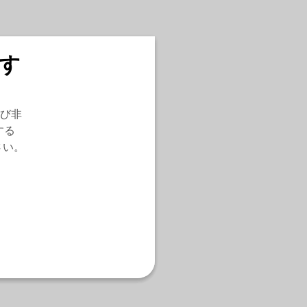
す
び非
する
さい。