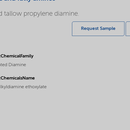
 tallow propylene diamine.
Request Sample
ChemicalFamily
ated Diamine
tChemicalsName
alkyldiamine ethoxylate