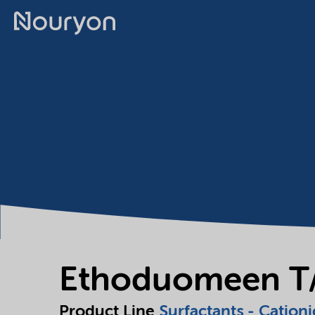
Ethoduomeen T
Product Line
Surfactants - Cationi