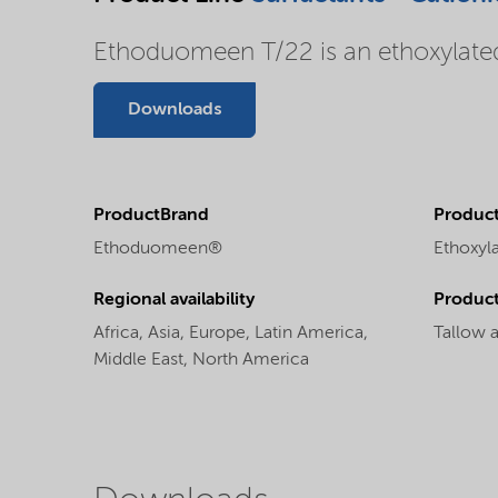
Ethoduomeen T/22 is an ethoxylated
Downloads
ProductBrand
Product
Ethoduomeen®
Ethoxyl
Regional availability
Produc
Africa,
Asia,
Europe,
Latin America,
Tallow 
Middle East,
North America