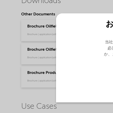
Downloads
Other Documents
Brochure Oilfield Chemicals Product Range - G
Brochure | application/pdf (244.9 KB) | English
当社
必
Brochure Oilfield Corrosion Inhibitors - Global
か、
Brochure | application/pdf (485.6 KB) | English
Brochure Production Chemical Solutions - Glo
Brochure | application/pdf (753.9 KB) | English
Use Cases