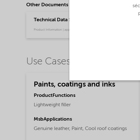
Other Documents
séc
Technical Data Sheet Expancel 920 WE 40 d24 
Product Information | application/pdf (463,1 KB) | English
Use Cases
Paints, coatings and inks
ProductFunctions
Lightweight filler
MsbApplications
Genuine leather,
Paint,
Cool roof coatings