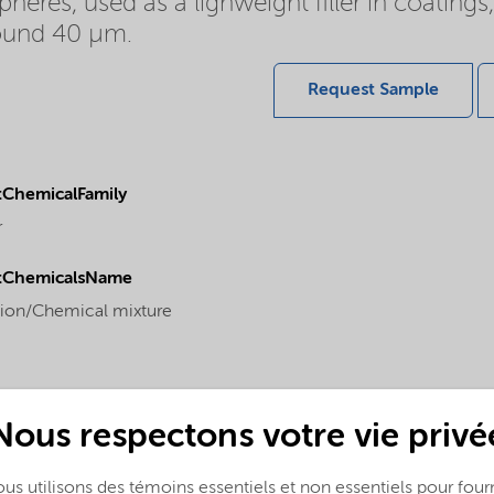
res, used as a lighweight filler in coatings
around 40 µm.
Request Sample
ChemicalFamily
r
tChemicalsName
tion/Chemical mixture
Nous respectons votre vie privé
us utilisons des témoins essentiels et non essentiels pour fourn