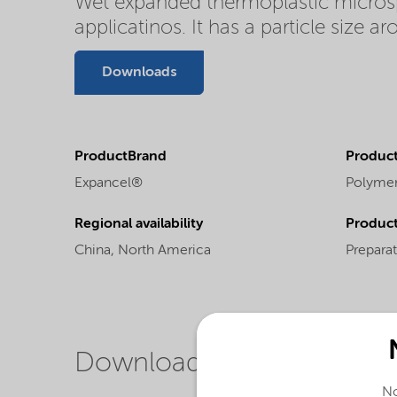
Wet expanded thermoplastic microsphe
applicatinos. It has a particle size 
Downloads
ProductBrand
Product
Expancel®
Polyme
Regional availability
Produc
China,
North America
Prepara
Downloads
No