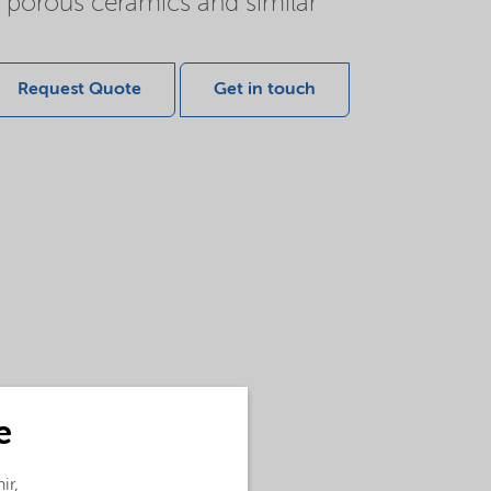
, porous ceramics and similar
Request Quote
Get in touch
e
ir,