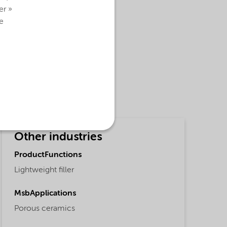
er »
e
Other industries
ProductFunctions
Lightweight filler
MsbApplications
Porous ceramics