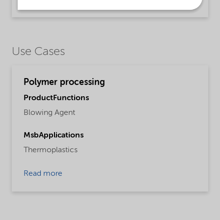
Product Information | application/pdf (536,5 KB) | English
Use Cases
Polymer processing
ProductFunctions
Blowing Agent
MsbApplications
Thermoplastics
Read more