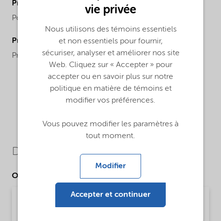
ProductChemicalFamily
vie privée
Polymer
Nous utilisons des témoins essentiels
ProductChemicalsName
et non essentiels pour fournir,
sécuriser, analyser et améliorer nos site
Preparation/Chemical mixture
Web. Cliquez sur « Accepter » pour
accepter ou en savoir plus sur notre
politique en matière de témoins et
modifier vos préférences.
Vous pouvez modifier les paramètres à
tout moment.
Downloads
Modifier
Other Documents
Accepter et continuer
Technical Data Sheet Expancel 950 MB 80 -
Global (English)