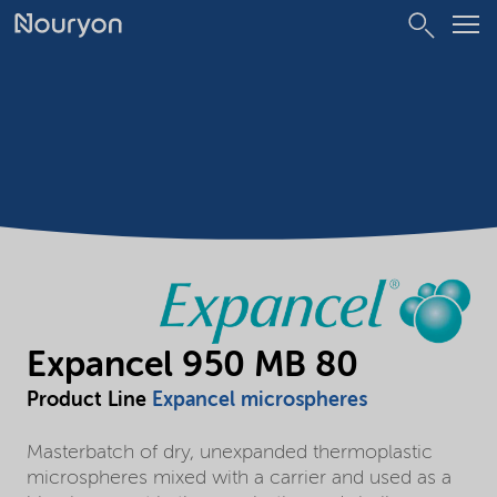
Expancel 950 MB 80
Product Line
Expancel microspheres
Masterbatch of dry, unexpanded thermoplastic
microspheres mixed with a carrier and used as a