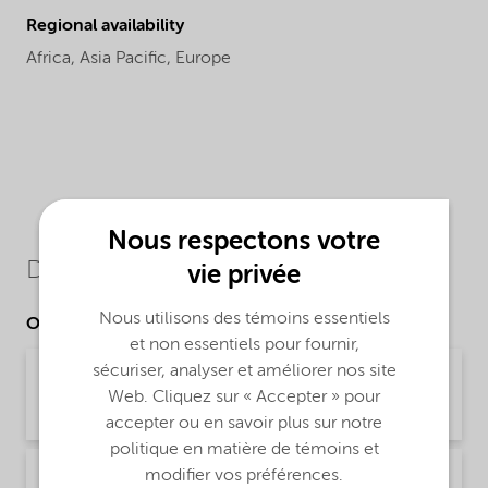
Regional availability
Africa,
Asia Pacific,
Europe
Nous respectons votre
Downloads
vie privée
Nous utilisons des témoins essentiels
Other Documents
et non essentiels pour fournir,
sécuriser, analyser et améliorer nos site
Brochure Asphalt Applications (English)
Web. Cliquez sur « Accepter » pour
Brochure | application/pdf (1,9 MB) | English
accepter ou en savoir plus sur notre
politique en matière de témoins et
modifier vos préférences.
Brochure Asphalt slurry seal microsurfacing -