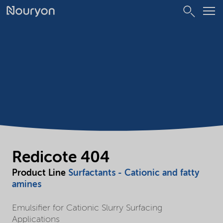
Redicote 404
Product Line
Surfactants - Cationic and fatty
amines
Emulsifier for Cationic Slurry Surfacing
Applications