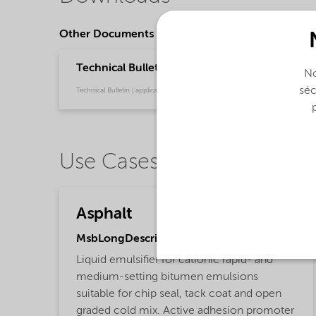
Other Documents
Technical Bulletin Redicote E-17 - Asphalt (En
No
séc
Technical Bulletin | application/pdf (992,1 KB) | English
Use Cases
Asphalt
MsbLongDescription
Liquid emulsifier for cationic rapid- and
medium-setting bitumen emulsions
suitable for chip seal, tack coat and open
graded cold mix. Active adhesion promoter