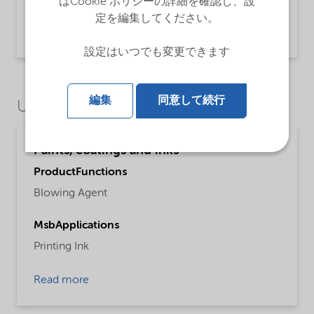
はCookie ポリシーの詳細を確認し、設
Technical Data Sheet Expancel 053 WU 40 -
Global (English)
定を編集してください。
Product Information | application/pdf (478.4 KB) | English
設定はいつでも変更できます
編集
同意して続行
Use Cases
Paints, coatings and inks
ProductFunctions
Blowing Agent
MsbApplications
Printing Ink
Read more