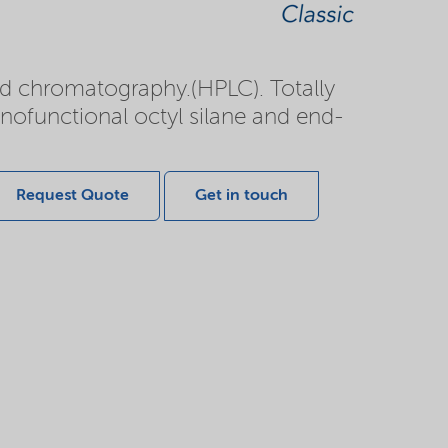
uid chromatography.(HPLC). Totally
onofunctional octyl silane and end-
Request Quote
Get in touch