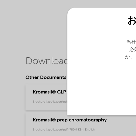
当社
必
か、
Downloads
Other Documents
Kromasil® GLP-1 agonist purification toolbox
Brochure | application/pdf (6.4 MB) | English
Kromasil® prep chromatography
Brochure | application/pdf (780.9 KB) | English