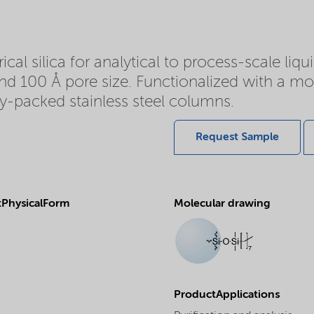
l silica for analytical to process-scale liq
 and 100 Å pore size. Functionalized with a m
ry-packed stainless steel columns.
Request Sample
PhysicalForm
Molecular drawing
ProductApplications