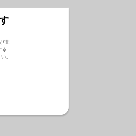
す
び非
する
さい。