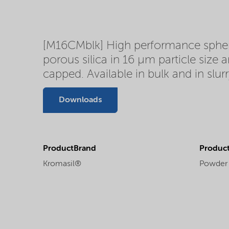
[M16CMblk] High performance spherica
porous silica in 16 µm particle size
capped. Available in bulk and in slur
Downloads
ProductBrand
Product
Kromasil®
Powder