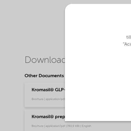
ti
"Acc
Downloads
Other Documents
Kromasil® GLP-1 agonist purification toolbox
Brochure | application/pdf (6,4 MB) | English
Kromasil® prep chromatography
Brochure | application/pdf (780,9 KB) | English