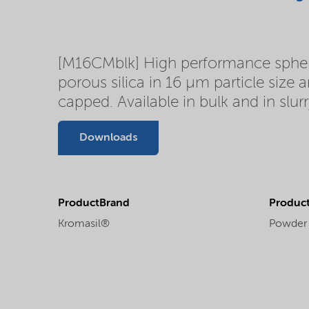
[M16CMblk] High performance spherica
porous silica in 16 µm particle size
capped. Available in bulk and in slur
Downloads
ProductBrand
Product
Kromasil®
Powder