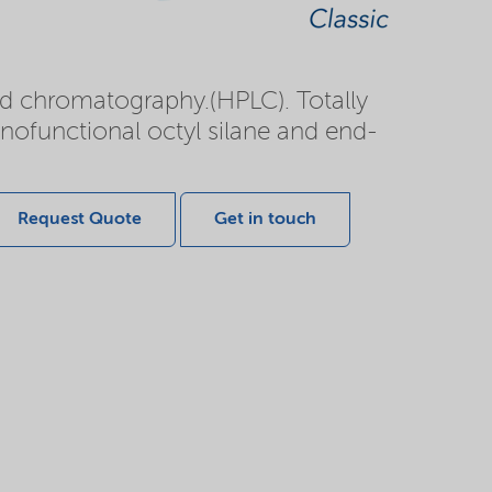
uid chromatography.(HPLC). Totally
onofunctional octyl silane and end-
Request Quote
Get in touch