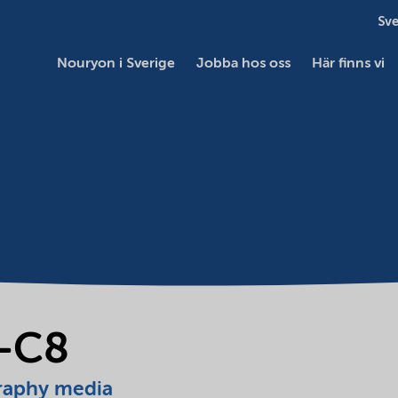
Sve
Nouryon i Sverige
Jobba hos oss
Här finns vi
6-C8
raphy media