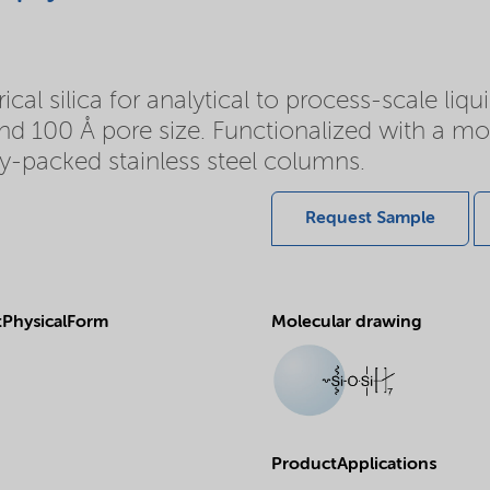
l silica for analytical to process-scale liq
 and 100 Å pore size. Functionalized with a m
ry-packed stainless steel columns.
Request Sample
PhysicalForm
Molecular drawing
ProductApplications