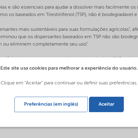
as e são essenciais para ajudar a dissolver mais facilmente o
mo os baseados em Triestirilfenol (TSP), não é biodegradável 
santes mais sustentáveis para suas formulações agrícolas", afi
erminou que os dispersantes baseados em TSP não são biodegr
em ou eliminem completamente seu uso".
 na Ásia deram um retorno positivo sobre o Agrilan 1015 após 
Este site usa cookies para melhorar a experiência do usuário.
fiados por terem que produzir mais colheitas com menos recurs
Clique em "Aceitar" para continuar ou definir suas preferências.
mance e nas Américas da Nouryon. "Ao ouvir as necessidades d
elhor para o meio ambiente, mas também para o futuro da agr
Preferências (em inglês)
Aceitar
rilan 1015.