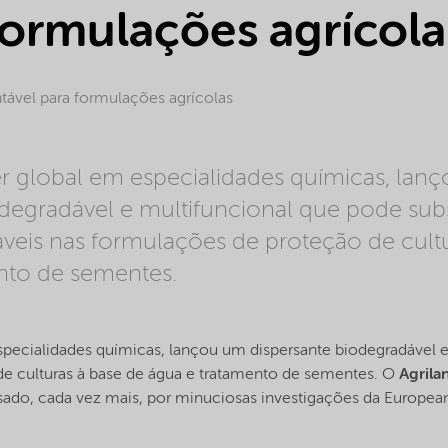
formulações agrícola
tável para formulações agrícolas
er global em especialidades químicas, lan
degradável e multifuncional que pode subs
veis nas formulações de proteção de cultu
nto de sementes.
specialidades químicas, lançou um dispersante biodegradável e
e culturas à base de água e tratamento de sementes. O
Agrila
sado, cada vez mais, por minuciosas investigações da Europe