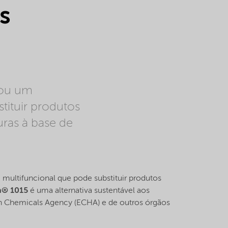
s
çou um
tituir produtos
ras à base de
 multifuncional que pode substituir produtos
n® 1015
é uma alternativa sustentável aos
an Chemicals Agency (ECHA) e de outros órgãos