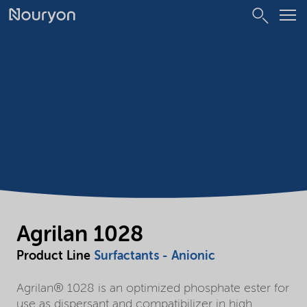
Agrilan 1028
Product Line
Surfactants - Anionic
Agrilan® 1028 is an optimized phosphate ester for
use as dispersant and compatibilizer in high