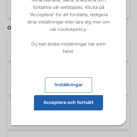
PDS Agrilan 1028 (English)
tillhandahålla, säkra, analysera och
förbättra vår webbplats. Klicka på
Product Data Sheet | application/pdf (34,1 KB) | English
"Acceptera" för att forstätta, redigera
dina inställningar eller lära dig mer om
Other Documents
vår cookiepolicy.
Article - Agropages - Agrilan 1028
Du kan ändra inställningar när som
helst.
Papers and articles | application/pdf (15,2 MB) | English
Brochure Agriculture product portfolio - Asia
(English)
Inställningar
Brochure | application/pdf (4,6 MB) | English
Acceptera och fortsätt
Brochure Agriculture product portfolio -
Europe (English)
Brochure | application/pdf (9,6 MB) | English