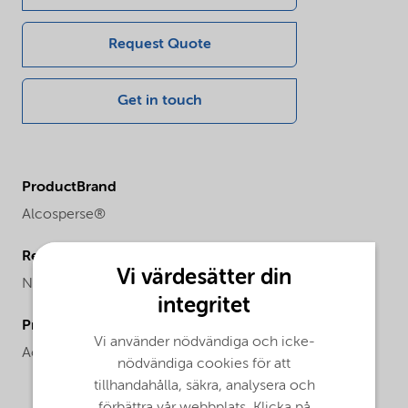
Request Quote
Get in touch
ProductBrand
Alcosperse®
Regional availability
Vi värdesätter din
North America
integritet
ProductChemicalsName
Vi använder nödvändiga och icke-
Acrylate Copolymer
nödvändiga cookies för att
tillhandahålla, säkra, analysera och
förbättra vår webbplats. Klicka på