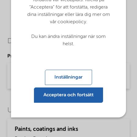
"Acceptera" för att forstätta, redigera
dina inställningar eller lära dig mer om
vår cookiepolicy.
Du kan ändra inställningar när som
Downloads
helst.
Product Data Sheets
PDS Alcosperse 755 - na (English)
Inställningar
Product Data Sheet | application/pdf (31,3 KB) | English
Acceptera och fortsätt
Use Cases
Paints, coatings and inks