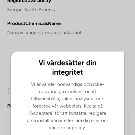
Regional availability
Europe,
North America
ProductChemicalsName
Narrow range non-ionic surfactant
Vi värdesätter din
integritet
Vi använder nödvändiga och icke-
Downloads
nödvändiga cookies för att
tillhandahålla, säkra, analysera och
förbättra vår webbplats. Klicka på
Product Data Sheets
"Acceptera" för att forstätta, redigera
dina inställningar eller lära dig mer om
PDS Berol 840 EMEIA (English)
vår cookiepolicy.
Product Data Sheet | application/pdf (33,5 KB) | English