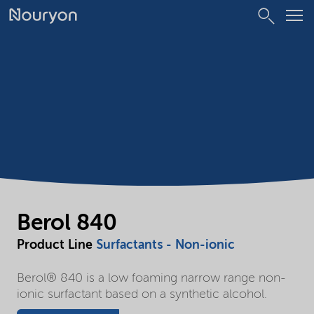
Berol 840
Product Line
Surfactants - Non-ionic
Berol® 840 is a low foaming narrow range non-
ionic surfactant based on a synthetic alcohol.