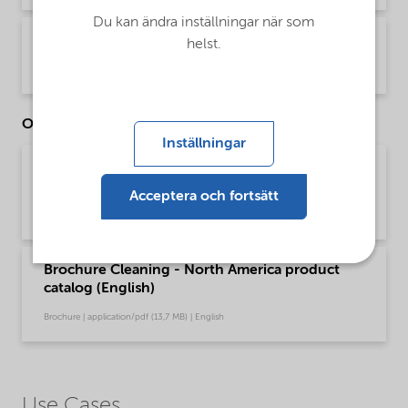
Du kan ändra inställningar när som
PDS Berol 840 NA (English)
helst.
Product Data Sheet | application/pdf (32,8 KB) | English
Other Documents
Inställningar
Brochure Cleaning - EMEA product catalog
(English)
Acceptera och fortsätt
Brochure | application/pdf (13 MB) | English
Brochure Cleaning - North America product
catalog (English)
Brochure | application/pdf (13,7 MB) | English
Use Cases