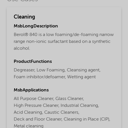
Cleaning
MsbLongDescription
Berol® 840 is a low foaming/de-foaming narrow
range non-ionic surfactant based on a synthetic
alcohol.
ProductFunctions
Degreaser,
Low Foaming,
Cleansing agent,
Foam inhibitor/defoamer,
Wetting agent
MsbApplications
All Purpose Cleaner,
Glass Cleaner,
High Pressure Cleaner,
Industrial Cleaning,
Acid Cleaning,
Caustic Cleaners,
Deck and Floor Cleaner,
Cleaning in Place (CIP),
Metal cleaning