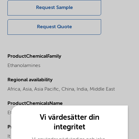
Request Sample
Request Quote
ProductChemicalFamily
Ethanolamines
Regional availability
Africa,
Asia,
Asia Pacific,
China,
India,
Middle East
ProductChemicalsName
Ethanolamine
Vi värdesätter din
integritet
ProductApplications
It is recommended to use it in latex paints and other