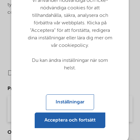
Vi använder nödvändiga och icke-
type of waterborne paints, synthetic emulsions, and
nödvändiga cookies för att
colorants etc.
tillhandahålla, säkra, analysera och
förbättra vår webbplats. Klicka på
"Acceptera" för att forstätta, redigera
dina inställningar eller lära dig mer om
vår cookiepolicy.
Du kan ändra inställningar när som
helst.
Downloads
Product Data Sheets
Inställningar
PDS-Berolamine BA80-en.pdf
Product Data Sheet | application/pdf (54,1 KB) | English
Acceptera och fortsätt
Other Documents