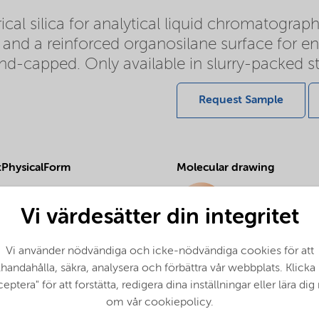
l silica for analytical liquid chromatography.
 and a reinforced organosilane surface for en
d-capped. Only available in slurry-packed st
Request Sample
PhysicalForm
Molecular drawing
Vi värdesätter din integritet
Vi använder nödvändiga och icke-nödvändiga cookies för att
ProductApplications
llhandahålla, säkra, analysera och förbättra vår webbplats. Klicka
Purification and analysis
eptera" för att forstätta, redigera dina inställningar eller lära di
om vår cookiepolicy.