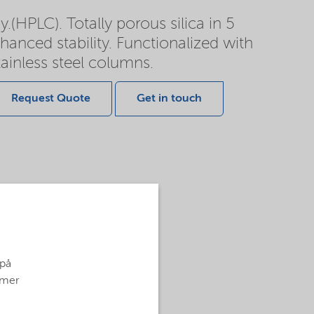
(HPLC). Totally porous silica in 5
hanced stability. Functionalized with
ainless steel columns.
Request Quote
Get in touch
 på
g mer