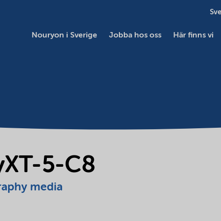
Sve
Nouryon i Sverige
Jobba hos oss
Här finns vi
tyXT-5-C8
raphy media