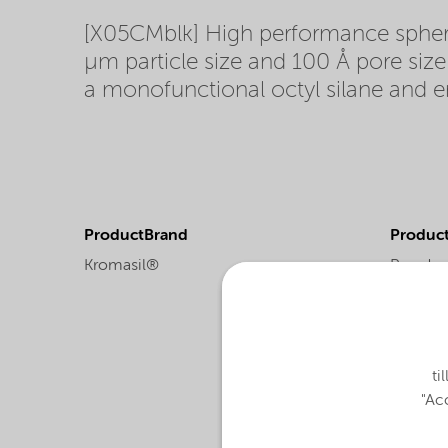
[X05CMblk] High performance spherica
µm particle size and 100 Å pore size
a monofunctional octyl silane and en
ProductBrand
Product
Kromasil®
Powder
ti
"Acc