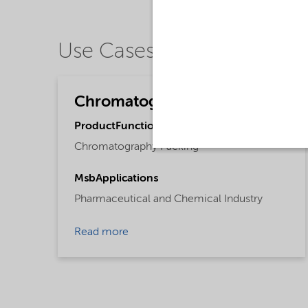
Use Cases
Chromatography
ProductFunctions
Chromatography Packing
MsbApplications
Pharmaceutical and Chemical Industry
Read more