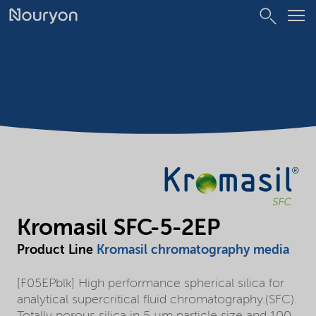
Kromasil SFC-5-2EP
Product Line
Kromasil chromatography media
[F05EPblk] High performance spherical silica for
analytical supercritical fluid chromatography.(SFC).
Totally porous silica in 5 µm particle size and 100