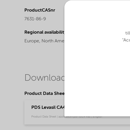
ProductCASnr
Product
7631-86-9
Liquid
Regional availability
Produc
ti
"Acc
Europe,
North America
Colloida
Downloads
Product Data Sheets
PDS Levasil CA414 PNM (English)
Product Data Sheet | application/pdf (60,4 KB) | English