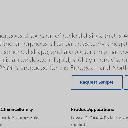
ueous dispersion of colloidal silica that is 4
 the amorphous silica particles carry a negati
, spherical shape, and are present in a narrow 
n is an opalescent liquid, slightly more visc
PNM is produced for the European and Nort
Request Sample
ChemicalFamily
ProductApplications
 particles ammonia
Levasil® CA414 PNM is a spec
ed
market.