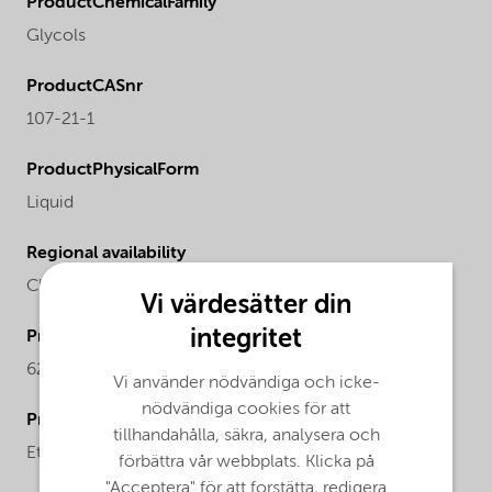
ProductChemicalFamily
Glycols
ProductCASnr
107-21-1
ProductPhysicalForm
Liquid
Regional availability
China,
Europe
Vi värdesätter din
integritet
ProductMolecularWeight
62.07
Vi använder nödvändiga och icke-
nödvändiga cookies för att
ProductChemicalsName
tillhandahålla, säkra, analysera och
Ethane-1,2-diol
förbättra vår webbplats. Klicka på
"Acceptera" för att forstätta, redigera