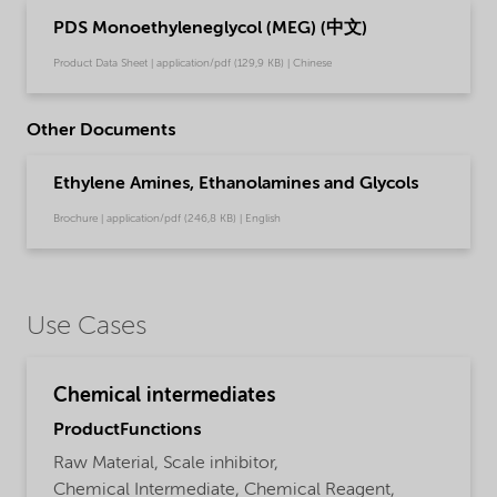
PDS Monoethyleneglycol (MEG) (中文)
Product Data Sheet | application/pdf (129,9 KB) | Chinese
Other Documents
Ethylene Amines, Ethanolamines and Glycols
Brochure | application/pdf (246,8 KB) | English
Use Cases
Chemical intermediates
ProductFunctions
Raw Material,
Scale inhibitor,
Chemical Intermediate,
Chemical Reagent,