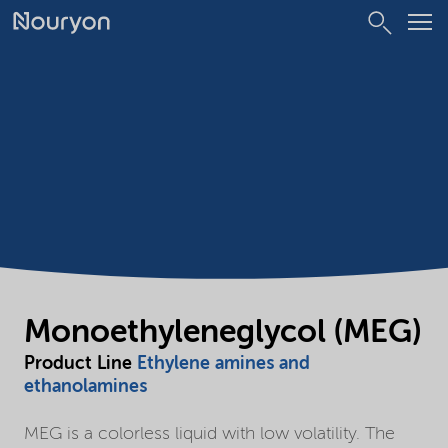
Monoethyleneglycol (MEG)
Product Line
Ethylene amines and
ethanolamines
MEG is a colorless liquid with low volatility. The