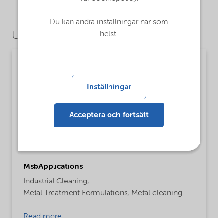
Du kan ändra inställningar när som
helst.
Use Cases
Cleaning
MsbLongDescription
Inställningar
Cleaning formulations, coupling / dispersing
agent
Acceptera och fortsätt
ProductFunctions
Dispersing Agent,
Foam Booster
MsbApplications
Industrial Cleaning,
Metal Treatment Formulations,
Metal cleaning
Read more