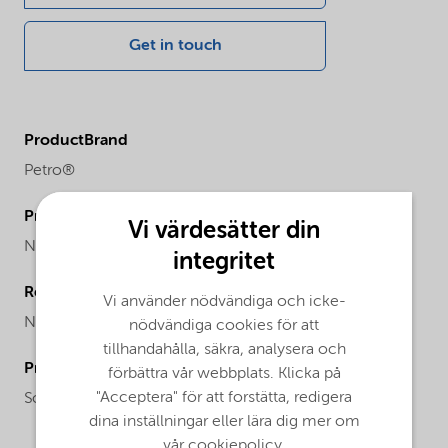
Get in touch
ProductBrand
Petro®
ProductChemicalFamily
Vi värdesätter din
Naphthalene sulfonate
integritet
Regional availability
Vi använder nödvändiga och icke-
North America
nödvändiga cookies för att
tillhandahålla, säkra, analysera och
ProductChemicalsName
förbättra vår webbplats. Klicka på
"Acceptera" för att forstätta, redigera
Sodium Alkyl Naphthalene Sulfonate
dina inställningar eller lära dig mer om
vår cookiepolicy.