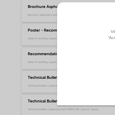
Brochure Asphalt Applications (English)
Brochure | application/pdf (1,9 MB) | English
Poster - Recommendations for safe handling o
ti
"Acc
Safety & Handling | application/pdf (349,7 KB) | English
Recommendations for safe handling of our fat
Safety & Handling | application/pdf (3,6 MB) | English
Technical Bulletin Redicote E-6945 (English U
Technical Bulletin | application/pdf (988 KB) | English
Technical Bulletin Redicote E-6945 (Spanish)
Technical Bulletin | application/pdf (989,8 KB) | Spanish (Spain)