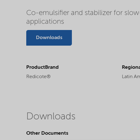
Co-emulsifier and stabilizer for slo
applications
Downloads
ProductBrand
Regional
Redicote®
Latin A
Downloads
Other Documents