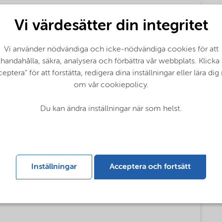
Vi värdesätter din integritet
Vi använder nödvändiga och icke-nödvändiga cookies för att
f our fatty amine based Asphalt products (English)
llhandahålla, säkra, analysera och förbättra vår webbplats. Klicka
eptera" för att forstätta, redigera dina inställningar eller lära di
om vår cookiepolicy.
ty amine based Asphalt products (English)
Du kan ändra inställningar när som helst.
S)
Inställningar
Acceptera och fortsätt