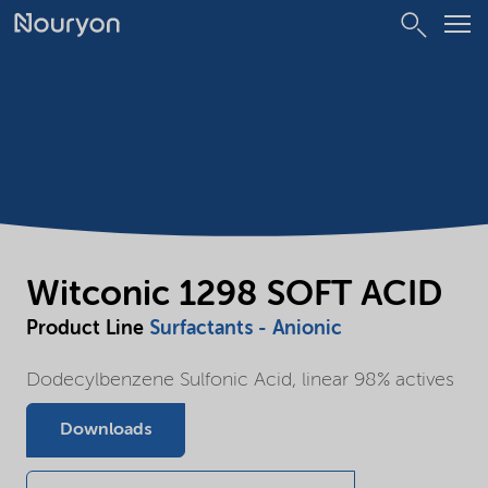
Witconic 1298 SOFT ACID
Product Line
Surfactants - Anionic
Dodecylbenzene Sulfonic Acid, linear 98% actives
Downloads