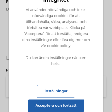
ProductChemicalsName
Dodecylbenzene Sulfonic Acid, linear
Vi använder nödvändiga och icke-
nödvändiga cookies för att
tillhandahålla, säkra, analysera och
förbättra vår webbplats. Klicka på
"Acceptera" för att forstätta, redigera
dina inställningar eller lära dig mer om
vår cookiepolicy.
Downloads
Du kan ändra inställningar när som
helst.
Product Data Sheets
PDS Witconic 1298 SOFT ACID (English)
Product Data Sheet | application/pdf (34,3 KB) | English
Inställningar
Acceptera och fortsätt