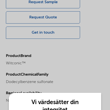
Request Sample
Request Quote
Get in touch
ProductBrand
Witconic™
ProductChemicalFamily
Dodecylbenzene sulfonate
Regional availability
North America
Vi värdesätter din
integritet