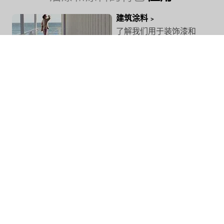
建筑涂料
了解我们用于装饰漆和
涂料的增稠剂、稳定
剂、保水剂、轻质填料
等产品组合。
工业涂料
Levasil® 胶体氧化硅
适用于耐用金属涂层，
可屏蔽钢材，防止腐蚀
并降低绝缘涂层中的磁
损耗。
汽车涂料和车身填充物
Expancel® 微球用作增塑溶
胶中的发泡剂，用于车身底