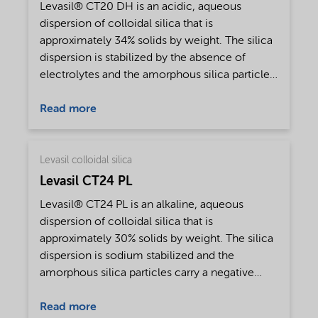
Levasil® CT20 DH is an acidic, aqueous
dispersion of colloidal silica that is
approximately 34% solids by weight. The silica
dispersion is stabilized by the absence of
electrolytes and the amorphous silica particles
carry a non charged surface. The silica particles
are discrete, have a slightly uneven, spherical
Read more
shape, and are present in a narrow particle size
distribution. The physical appearance of the
dispersion is a translucent liquid, slightly more
Levasil colloidal silica
viscous than water. Levasil® CT20 DH is
Levasil CT24 PL
produced for world-wide distribution.
Levasil® CT24 PL is an alkaline, aqueous
dispersion of colloidal silica that is
approximately 30% solids by weight. The silica
dispersion is sodium stabilized and the
amorphous silica particles carry a negative
surface charge. The silica particles are discrete,
have a smooth, spherical shape, and are
Read more